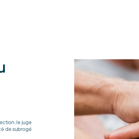
u
ection, le juge
té de subrogé