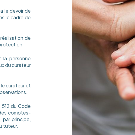
a le devoir de
ans le cadre de
réalisation de
protection.
r la personne
ux du curateur
 le curateur et
observations.
le 512 du Code
n des comptes-
 par principe,
u tuteur.