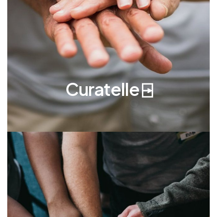
est plus contraignante que la sauvegarde de
justice. Elle est prononcée par le juge des
tutelles lorsque la personne est partiellement
apte à gérer ses affaires. Un curateur est
désigné pour l’assister dans les actes les plus
importants de la vie civile.
Curatelle ⍈
Tutelle