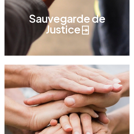
décisions en son nom.
Sauvegarde de
Justice ⍈
Curatelle
La curatelle est une mesure légale qui protège
les intérêts d’une personne vulnérable, mais elle