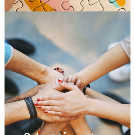
Subrogé curateur
ou tuteur
La subrogation, la curatelle et la tutelle sont
toutes des mesures de protection juridique pour
les personnes incapables de prendre soin
d’elles-mêmes en raison de leur santé.