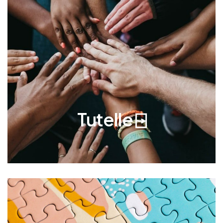
La tutelle est une mesure juridique plus
contraignante que la curatelle et la sauvegarde
de justice. Elle est mise en place par le juge des
tutelles lorsque la personne concernée est
totalement incapable de gérer ses affaires en
raison de son état de santé. Un tuteur est alors
désigné pour prendre toutes les décisions
importantes à sa place.
Tutelle ⍈