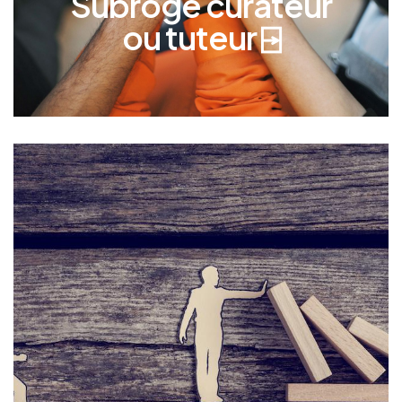
Subrogé curateur
ou tuteur ⍈
Curateur ou
tuteur ad'hoc
Le curateur ou tuteur ad hoc est nommé par le
juge dans des situations spécifiques pour
représenter temporairement une personne qui