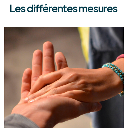
Les différentes mesures
Sauvegarde de
Justice
La sauvegarde de justice est une mesure
judiciaire qui protège les intérêts d’une
personne incapable de le faire seule en raison de
sa santé. Elle peut être temporaire et nécessite
l’intervention d’un sauvegardeur désigné par le
juge des tutelles pour prendre certaines